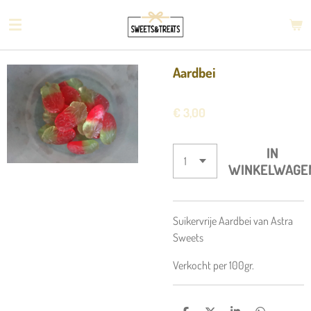
Ga
direct
naar
de
Aardbei
hoofdinhoud
€ 3,00
IN
WINKELWAGE
Suikervrije Aardbei van Astra
Sweets
Verkocht per 100gr.