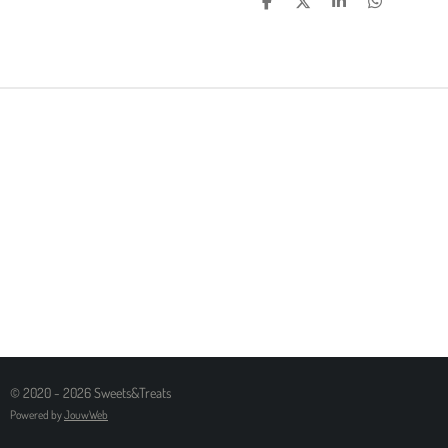
D
D
S
D
E
E
H
E
L
E
A
L
E
L
R
E
N
E
N
© 2020 - 2026 Sweets&Treats
Powered by
JouwWeb