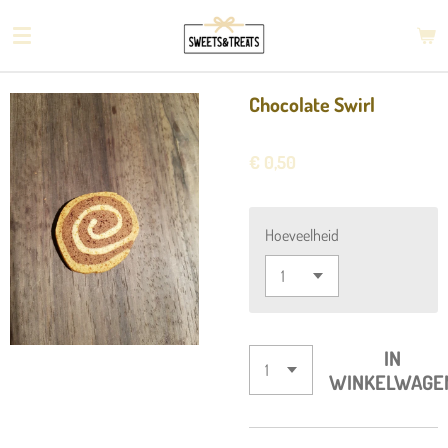
Ga
direct
naar
de
Chocolate Swirl
hoofdinhoud
€ 0,50
Hoeveelheid
IN
WINKELWAGE