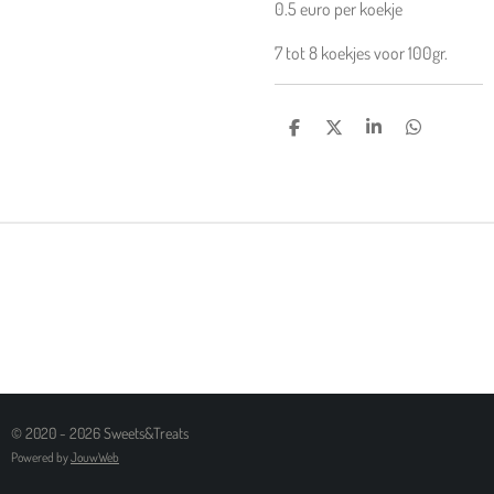
0.5 euro per koekje
7 tot 8 koekjes voor 100gr.
D
D
S
D
E
E
H
E
L
E
A
L
E
L
R
E
N
E
N
© 2020 - 2026 Sweets&Treats
Powered by
JouwWeb